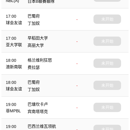
NBL(A)
日本B聯賽聯隊
巴蜀府
17:00
-
未开始
球会友谊
丁加奴
早稻田大学
17:00
-
未开始
亚大学联
高丽大学
格兰维利狂怒
18:00
-
未开始
澳新南联
费拉瑟
巴蜀府
18:00
-
未开始
球会友谊
丁加奴
巴塘坎卡卢
19:00
-
未开始
菲MPBL
宾南塔塔克
巴西兰维瓦领航
19:00
-
未开始