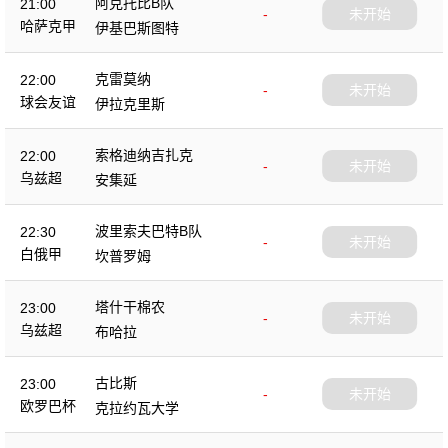
阿克托比B队
21:00
-
未开始
哈萨克甲
伊基巴斯图特
克雷莫纳
22:00
-
未开始
球会友谊
伊拉克里斯
索格迪纳吉扎克
22:00
-
未开始
乌兹超
安集延
波里索夫巴特B队
22:30
-
未开始
白俄甲
坎普罗姆
塔什干棉农
23:00
-
未开始
乌兹超
布哈拉
古比斯
23:00
-
未开始
欧罗巴杯
克拉约瓦大学