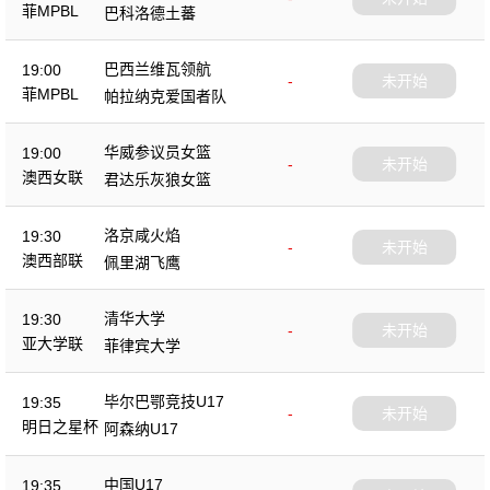
菲MPBL
巴科洛德土蕃
巴西兰维瓦领航
19:00
-
未开始
菲MPBL
帕拉纳克爱国者队
华威参议员女篮
19:00
-
未开始
澳西女联
君达乐灰狼女篮
洛京咸火焰
19:30
-
未开始
澳西部联
佩里湖飞鹰
清华大学
19:30
-
未开始
亚大学联
菲律宾大学
毕尔巴鄂竞技U17
19:35
-
未开始
明日之星杯
阿森纳U17
中国U17
19:35