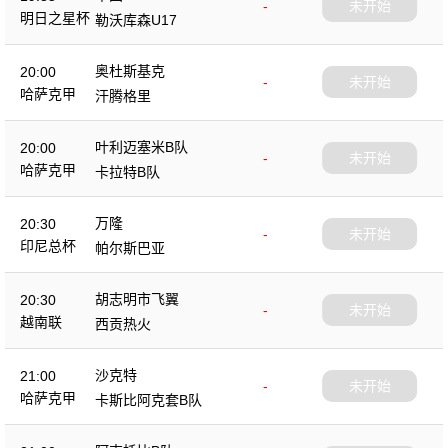
-
未开始
明日之星杯
勒沃库森U17
奥杜斯基克
20:00
-
未开始
哈萨克甲
汗腾格里
叶利迈塞米B队
20:00
-
未开始
哈萨克甲
卡拉特B队
万隆
20:30
-
未开始
印尼总杯
帕尔斯巴亚
胡志明市飞翼
20:30
-
未开始
越南联
西贡热火
沙克特
21:00
-
未开始
哈萨克甲
卡斯比阿克套B队