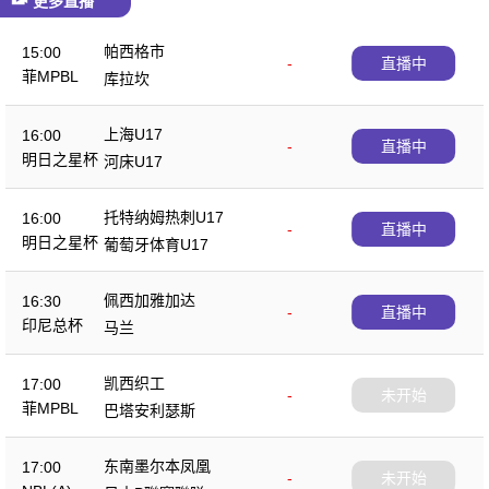
更多直播
帕西格市
15:00
-
直播中
菲MPBL
库拉坎
上海U17
16:00
-
直播中
明日之星杯
河床U17
托特纳姆热刺U17
16:00
-
直播中
明日之星杯
葡萄牙体育U17
佩西加雅加达
16:30
-
直播中
印尼总杯
马兰
凯西织工
17:00
-
未开始
菲MPBL
巴塔安利瑟斯
东南墨尔本凤凰
17:00
-
未开始