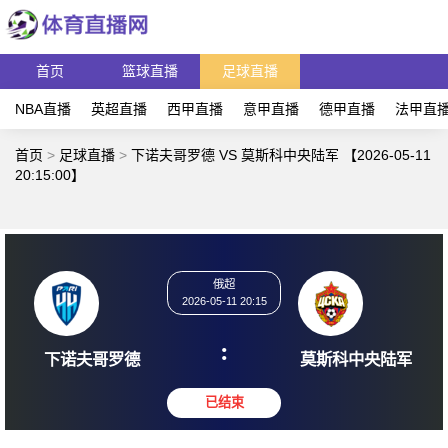
首页
篮球直播
足球直播
NBA直播
英超直播
西甲直播
意甲直播
德甲直播
法甲直
首页
>
足球直播
>
下诺夫哥罗德 VS 莫斯科中央陆军 【2026-05-11
20:15:00】
俄超
2026-05-11 20:15
:
下诺夫哥罗德
莫斯科中