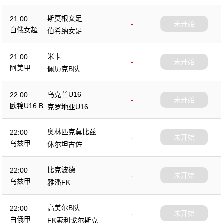
斯莫根女足
21:00
-
未开始
白俄女超
伯希纳女足
米卡
21:00
-
未开始
阿美甲
佩历克B队
乌克兰U16
22:00
-
未开始
欧锦U16 B
克罗地亚U16
奥林匹克莫比兹
22:00
-
未开始
乌兹甲
休尔坦古佐
比克波德
22:00
-
未开始
乌兹甲
雅潘FK
高美尔B队
22:00
-
未开始
白俄甲
FK索利戈尔斯克