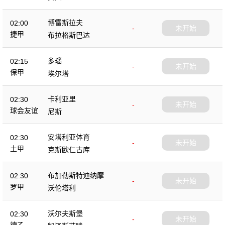
博雷斯拉夫
02:00
-
未开始
捷甲
布拉格斯巴达
多瑙
02:15
-
未开始
保甲
埃尔塔
卡利亚里
02:30
-
未开始
球会友谊
尼斯
安塔利亚体育
02:30
-
未开始
土甲
克斯欧仁古库
布加勒斯特迪纳摩
02:30
-
未开始
罗甲
沃伦塔利
沃尔夫斯堡
02:30
-
未开始