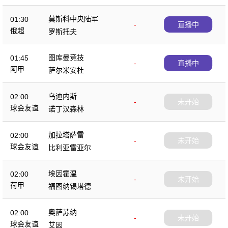
莫斯科中央陆军
01:30
-
直播中
俄超
罗斯托夫
图库曼竞技
01:45
-
直播中
阿甲
萨尔米安杜
乌迪内斯
02:00
-
未开始
球会友谊
诺丁汉森林
加拉塔萨雷
02:00
-
未开始
球会友谊
比利亚雷亚尔
埃因霍温
02:00
-
未开始
荷甲
福图纳锡塔德
奥萨苏纳
02:00
-
未开始
球会友谊
艾因